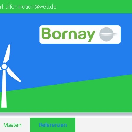
il
:
alfor.motion@web.de
Masten
Referenzen