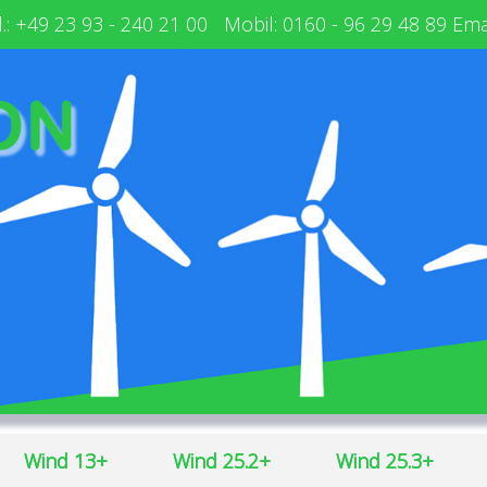
.:
+49 23 93 - 240 21 00
Mobil: 0160 - 96 29 48 89 Ema
Wind 13+
Wind 25.2+
Wind 25.3+