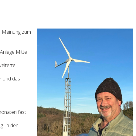
en Meinung zum
Anlage Mitte
weiterte
er und das
monaten fast
ng in den