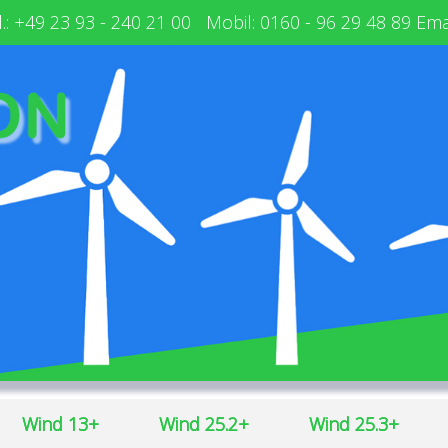
.:
+49 23 93 - 240 21 00
Mobil: 0160 - 96 29 48 89 Ema
Wind 13+
Wind 25.2+
Wind 25.3+